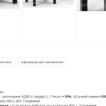
ристики
Інформація для замовлення
ен
- шпоноване МДФ (стандарт),
Стекло
+10%
, Штучний камінь
+30
аль (RAL) або Тонування
ніжок
столу можна вибрати за каталогом (RAL), Тонування