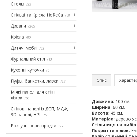
Столы
23
Стільці та Крісла HoReCa
58
Дивани
265
Крісла
80
Дитячі меблі
32
Журнальний стіл
13
Кухонні куточки
6
Опис
Характе
Пуфы, банкетки, лавки
27
М'які панелі для стін і
ліжок
60
Довжина:
100 см.
Ширина:
60 см.
Стінові панелі із ДСП, МДФ,
Висота:
45 см.
3D панелі, HPL
5
Матеріал:
дерево яс
Стільниця на вибір
Розсувні перегородки
27
Покриття ніжок:
Ем
Колір стільниці та 