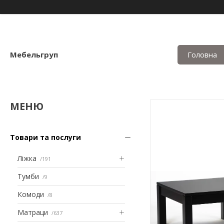
Мебельгруп
Головна
Товари та послуги
Ліжка
191
Тумби
9
Комоди
8
Матраци
637