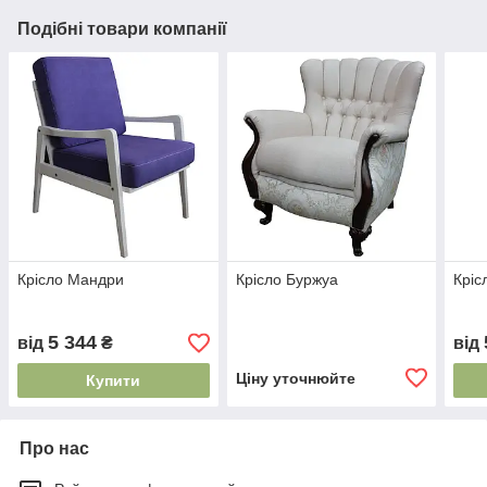
Подібні товари компанії
Крісло Мандри
Крісло Буржуа
Кріс
5 344
від
₴
від
Ціну уточнюйте
Купити
Про нас