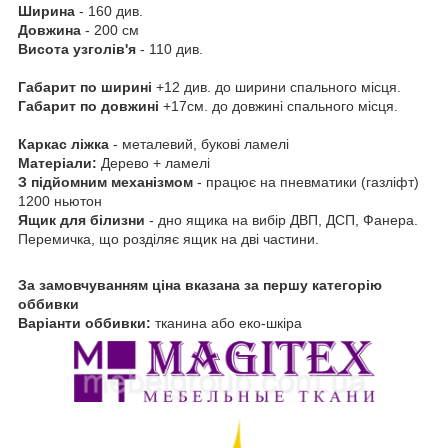
Ширина
- 160 див.
Довжина
- 200 см
Висота
узголів'я
- 110 див.
Габарит по ширині
+12 див. до ширини спального місця.
Габарит по довжині
+17см. до довжині спального місця.
Каркас ліжка
- металевий, букові ламелі
Матеріали:
Дерево + ламелі
З підйомним механізмом
- працює на пневматики (газліфт)
1200 ньютон
Ящик для білизни
- дно ящика на вибір ДВП, ДСП, Фанера.
Перемичка, що розділяє ящик на дві частини.
За замовчуванням ціна вказана за першу категорію
оббивки
Варіанти оббивки:
тканина або еко-шкіра