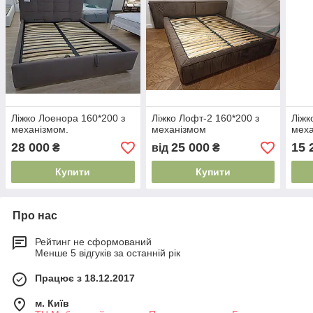
Ліжко Лоенора 160*200 з
Ліжко Лофт-2 160*200 з
Ліжк
механізмом.
механізмом
мех
28 000
25 000
15 
₴
від
₴
Купити
Купити
Про нас
Рейтинг не сформований
Менше 5 відгуків за останній рік
Працює з 18.12.2017
м. Київ