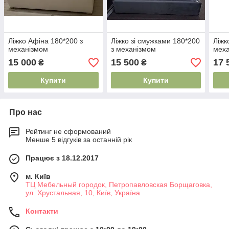
Ліжко Афіна 180*200 з
Ліжко зі смужками 180*200
Ліжк
механізмом
з механізмом
мех
15 000
15 500
17 
₴
₴
Купити
Купити
Про нас
Рейтинг не сформований
Менше 5 відгуків за останній рік
Працює з 18.12.2017
м. Київ
ТЦ Мебельный городок, Петропавловская Борщаговка,
ул. Хрустальная, 10, Київ, Україна
Контакти