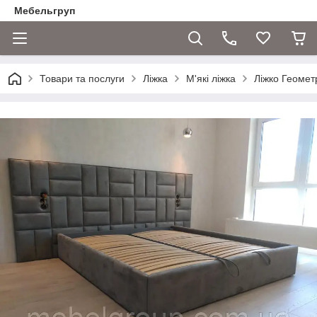
Мебельгруп
Товари та послуги
Ліжка
М'які ліжка
Ліжко Геомет