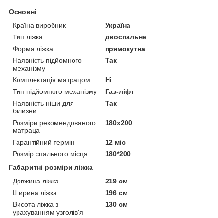
Основні
Країна виробник
Україна
Тип ліжка
двоспальне
Форма ліжка
прямокутна
Наявність підйомного
Так
механізму
Комплектація матрацом
Ні
Тип підйомного механізму
Газ-ліфт
Наявність ніши для
Так
білизни
Розміри рекомендованого
180х200
матраца
Гарантійний термін
12 міс
Розмір спального місця
180*200
Габаритні розміри ліжка
Довжина ліжка
219 см
Ширина ліжка
196 см
Висота ліжка з
130 см
урахуванням узголів'я