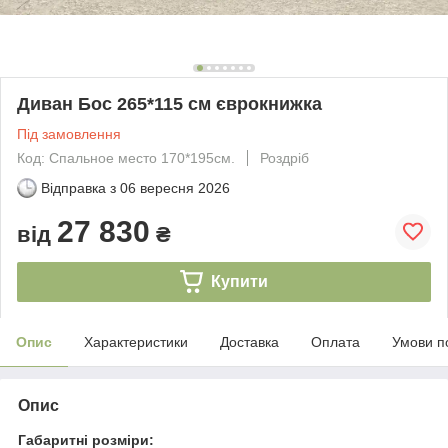
Диван Бос 265*115 см єврокнижка
Під замовлення
Код: Спальное место 170*195см.
Роздріб
Відправка з
06 вересня 2026
27 830
від
₴
Купити
Опис
Характеристики
Доставка
Оплата
Умови п
Опис
Габаритні розміри: