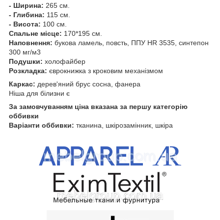
- Ширина:
265 см.
- Глибина:
115 см.
- Висота:
100 см.
Спальне місце:
170*195 см.
Наповнення:
букова
ламель
,
повсть
,
ППУ
HR
3535
, синтепон
300
мг/м3
Подушки:
холофайбер
Розкладка:
єврокнижка з кроковим механізмом
Каркас:
дерев'яний брус сосна, фанера
Ніша для білизни є
За замовчуванням ціна вказана за першу категорію
оббивки
Варіанти оббивки:
тканина, шкірозамінник, шкіра