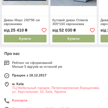
Диван Мерс 240*96 см
Кутовий диван Олімпік
Дива
єврокнижка
305*160 єврокнижка
євро
25 410
52 030
від
₴
від
₴
від
Купити
Купити
Про нас
Рейтинг не сформований
Менше 5 відгуків за останній рік
Працює з 18.12.2017
м. Київ
ТЦ Мебельный городок, Петропавловская Борщаговка,
ул. Хрустальная, 10, Київ, Україна
Контакти