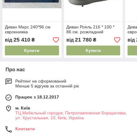
Диван Мерс 240*96 см
Диван Рояль 216 * 100 *
Дива
єврокнижка
86 см. розкладний
євро
25 410
21 780
від
₴
від
₴
від
Купити
Купити
Про нас
Рейтинг не сформований
Менше 5 відгуків за останній рік
Працює з 18.12.2017
м. Київ
ТЦ Мебельный городок, Петропавловская Борщаговка,
ул. Хрустальная, 10, Київ, Україна
Контакти