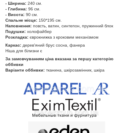
- Ширина:
240 см.
- Глибина:
96 см.
- Висота:
90 см.
Спальне місце:
150*195 см.
Наповнення:
повсть
,
ватин
, синтепон
, пружинний
блок
Подушки:
холофайбер
Розкладка:
єврокнижка з кроковим механізмом
Каркас:
дерев'яний брус сосна, фанера
Ніша для білизни є
За замовчуванням ціна вказана за першу категорію
оббивки
Варіанти оббивки:
тканина, шкірозамінник, шкіра