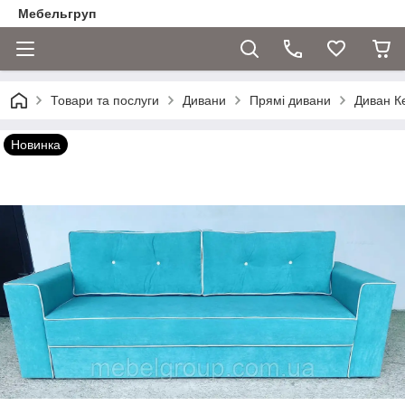
Мебельгруп
Товари та послуги
Дивани
Прямі дивани
Диван К
Новинка