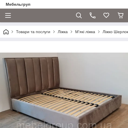
Мебельгруп
Товари та послуги
Ліжка
М'які ліжка
Ліжко Шерлок