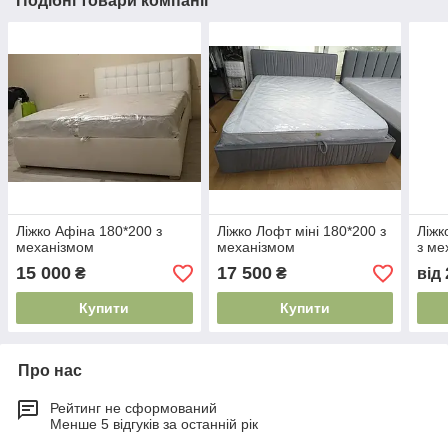
Подібні товари компанії
Ліжко Афіна 180*200 з
Ліжко Лофт міні 180*200 з
Ліжк
механізмом
механізмом
з ме
15 000
17 500
₴
₴
від
Купити
Купити
Про нас
Рейтинг не сформований
Менше 5 відгуків за останній рік