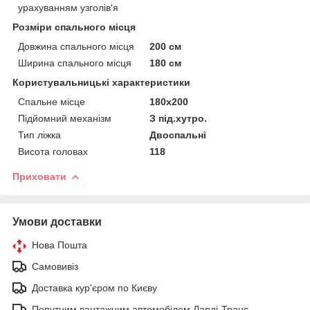
урахуванням узголів'я
Розміри спального місця
Довжина спального місця
200 см
Ширина спального місця
180 см
Користувальницькі характеристики
Спальне місце
180x200
Підйомний механізм
З під.хутро.
Тип ліжка
Двоспальні
Висота головах
118
Приховати
Умови доставки
Нова Пошта
Самовивіз
Доставка кур'єром по Києву
Попутним вантажним автомобілем Ларді-Транс