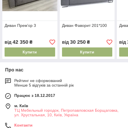
Диван Прем'єр 3
Диван Фаворит 201*100
Дива
42 350
30 250
від
₴
від
₴
від
Купити
Купити
Про нас
Рейтинг не сформований
Менше 5 відгуків за останній рік
Працює з 18.12.2017
м. Київ
ТЦ Мебельный городок, Петропавловская Борщаговка,
ул. Хрустальная, 10, Київ, Україна
Контакти