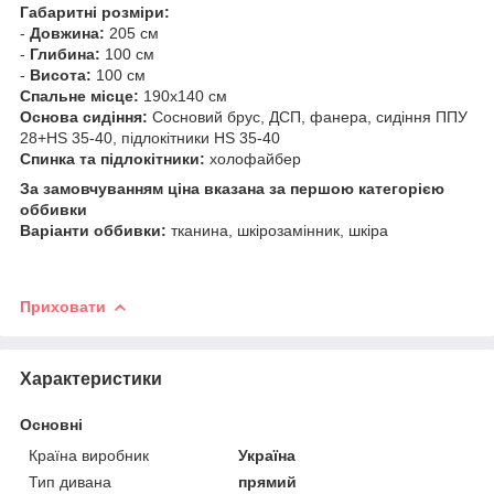
Габаритні розміри:
-
Довжина:
205 см
-
Глибина:
100 см
-
Висота:
100 см
Спальне місце:
190х140 см
Основа сидіння:
Сосновий брус, ДСП, фанера, сидіння ППУ
28+HS 35-40, підлокітники HS 35-40
Спинка та підлокітники:
холофайбер
За замовчуванням ціна вказана за першою категорією
оббивки
Варіанти оббивки:
тканина, шкірозамінник, шкіра
Приховати
Характеристики
Основні
Країна виробник
Україна
Тип дивана
прямий