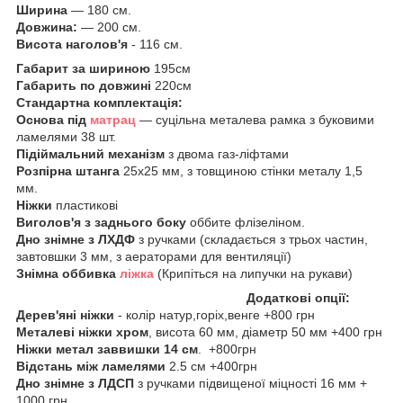
Ширина
— 180 см.
Довжина:
— 200 см.
Висота наголов'я
- 116 см.
Габарит за шириною
195см
Габарить по довжині
220см
Стандартна комплектація:
Основа під
матрац
— суцільна металева рамка з буковими
ламелями 38 шт.
Підіймальний механізм
з двома газ-ліфтами
Розпірна штанга
25х25 мм, з товщиною стінки металу 1,5
мм.
Ніжки
пластикові
Виголов'я з заднього боку
оббите флізеліном.
Дно знімне
з ЛХДФ
з ручками (складається з трьох частин,
завтовшки 3 мм, з аераторами для вентиляції)
Знімна оббивка
ліжка
(Крипіться на липучки на рукави)
Додаткові опції:
Дерев'яні ніжки
- колір натур,горіх,венге +800 грн
Металеві ніжки
хром
, висота 60 мм, діаметр 50 мм +400 грн
Ніжки метал
заввишки 14 см
. +800грн
Відстань між ламелями
2.5 см +400грн
Дно знімне з ЛДСП
з ручками підвищеної міцності 16 мм +
1000 грн.