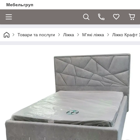
Мебельгруп
Товари та послуги
Ліжка
М'які ліжка
Ліжко Крафт 