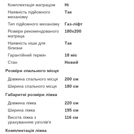
Комплектація матрацом
Ні
Наявність підйомного
Так
механізму
Тип підйомного механізму
Газ-ліфт
Розміри рекомендованого
180х200
матраца
Наявність ніши для
Так
білизни
Гарантійний термін
18 міс
Стан
Новий
Розміри спального місця
Довжина спального місця
200 см
Ширина спального місця
180 см
Габаритні розміри ліжка
Довжина ліжка
220 см
Ширина ліжка
195 см
Висота ліжка з
116 см
урахуванням узголів'я
Комплектація ліжка