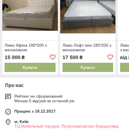
Ліжко Афіна 180*200 з
Ліжко Лофт міні 180*200 з
Ліжк
механізмом
механізмом
з ме
15 000
17 500
₴
₴
від
Купити
Купити
Про нас
Рейтинг не сформований
Менше 5 відгуків за останній рік
Працює з 18.12.2017
м. Київ
ТЦ Мебельный городок, Петропавловская Борщаговка,