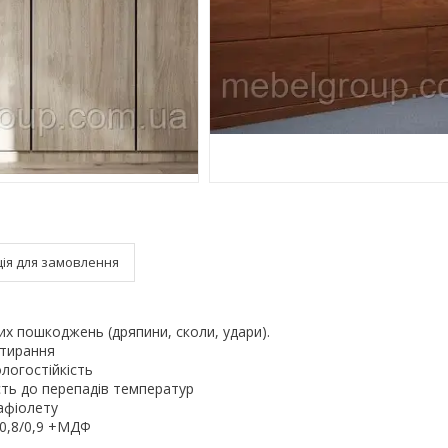
ія для замовлення
них пошкоджень (дряпини, сколи, удари).
стирання
ологостійкість
ість до перепадів температур
рафіолету
/0,8/0,9 +МДФ