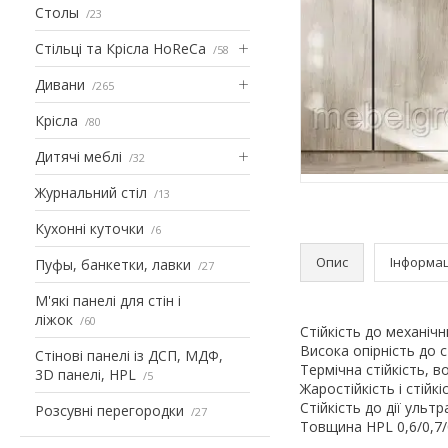
Столы
23
Стільці та Крісла HoReCa
58
Дивани
265
Крісла
80
Дитячі меблі
32
Журнальний стіл
13
Кухонні куточки
6
Опис
Інформац
Пуфы, банкетки, лавки
27
М'які панелі для стін і
ліжок
60
Стійкість до механіч
Висока опірність до 
Стінові панелі із ДСП, МДФ,
Термічна стійкість, в
3D панелі, HPL
5
Жаростійкість і стійк
Стійкість до дії ульт
Розсувні перегородки
27
Товщина
HPL
0,6/0,7