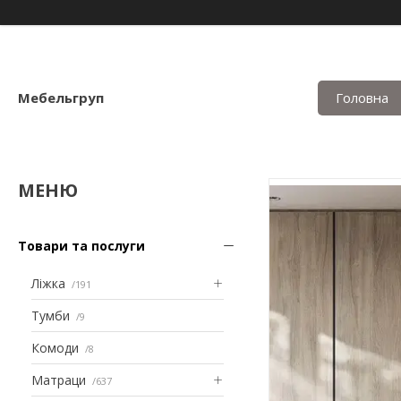
Мебельгруп
Головна
Товари та послуги
Ліжка
191
Тумби
9
Комоди
8
Матраци
637