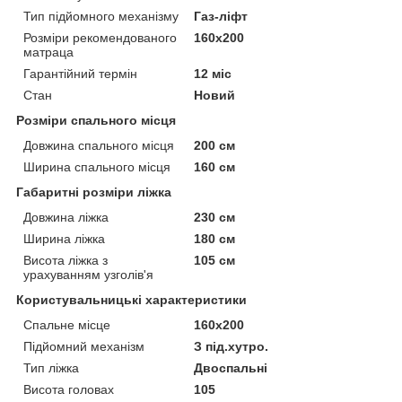
Тип підйомного механізму
Газ-ліфт
Розміри рекомендованого
160х200
матраца
Гарантійний термін
12 міс
Стан
Новий
Розміри спального місця
Довжина спального місця
200 см
Ширина спального місця
160 см
Габаритні розміри ліжка
Довжина ліжка
230 см
Ширина ліжка
180 см
Висота ліжка з
105 см
урахуванням узголів'я
Користувальницькі характеристики
Спальне місце
160x200
Підйомний механізм
З під.хутро.
Тип ліжка
Двоспальні
Висота головах
105