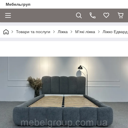
Мебельгруп
Товари та послуги
Ліжка
М'які ліжка
Ліжко Едвард