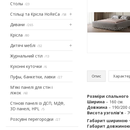
Столы
23
Стільці та Крісла HoReCa
58
Дивани
265
Крісла
80
Дитячі меблі
32
Журнальний стіл
13
Кухонні куточки
6
Опис
Характе
Пуфы, банкетки, лавки
27
М'які панелі для стін і
ліжок
60
Розміри спального 
Ширина
– 160 см.
Стінові панелі із ДСП, МДФ,
Довжина
– 190/200 
3D панелі, HPL
5
Висота узголів'я
- 
Розсувні перегородки
27
Габарит шириною
+
Габарит довжиною