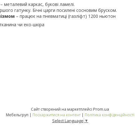
ц
– металевий каркас, букові ламелі.
шого гатунку. Бічні царги посилені сосновим бруском.
нізмом
– працює на пневматиці (газліфт) 1200 ньютон
тканина чи еко-шкіра
Prom.ua
Сайт створений на маркетплейсі
Мебельгруп |
Поскаржитися на контент
|
Політика конфіденційності
Select Language
▼