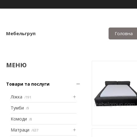
Мебельгруп
Головна
Товари та послуги
Ліжка
191
Тумби
9
Комоди
8
Матраци
637