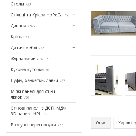
Столы
23
Стільці та Крісла HoReCa
58
Дивани
265
Крісла
80
Дитячі меблі
32
Журнальний стіл
13
Кухонні куточки
6
Пуфы, банкетки, лавки
27
М'які панелі для стін і
ліжок
60
Стінові панелі із ДСП, МДФ,
3D панелі, HPL
5
Опис
Характе
Розсувні перегородки
27