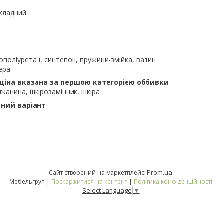
кладний
ополіуретан, синтепон, пружини-змійка, ватин
ера
ціна вказана за першою категорією оббивки
тканина, шкірозамінник, шкіра
ний варіант
Prom.ua
Сайт створений на маркетплейсі
Мебельгруп |
Поскаржитися на контент
|
Політика конфіденційності
Select Language
▼