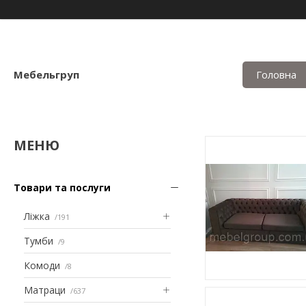
Мебельгруп
Головна
Товари та послуги
Ліжка
191
Тумби
9
Комоди
8
Матраци
637