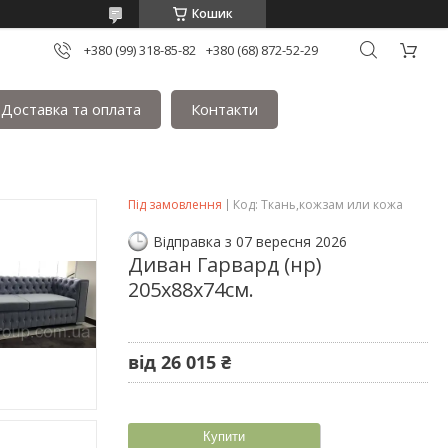
Кошик
+380 (99) 318-85-82
+380 (68) 872-52-29
Доставка та оплата
Контакти
Під замовлення
Код:
Ткань,кожзам или кожа
Відправка з 07 вересня 2026
Диван Гарвард (нр)
205х88х74см.
від
26 015 ₴
Купити