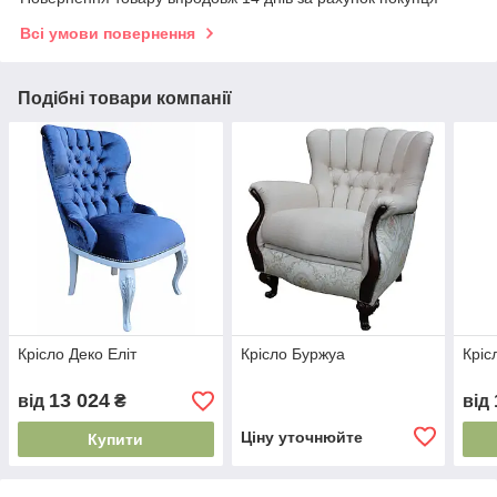
Всі умови повернення
Подібні товари компанії
Крісло Деко Еліт
Крісло Буржуа
Кріс
13 024
від
₴
від
Ціну уточнюйте
Купити