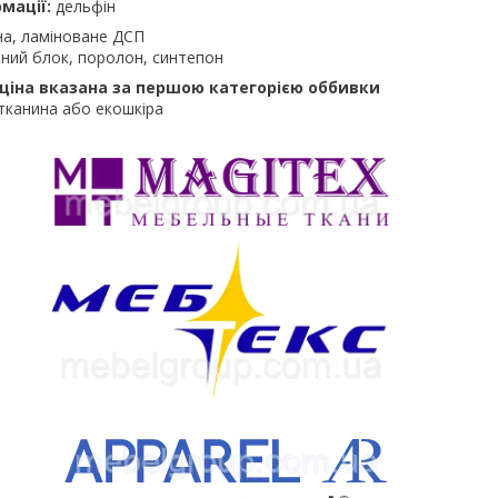
мації:
дельфін
на, ламіноване ДСП
ний блок, поролон, синтепон
ціна вказана за першою категорією оббивки
тканина або екошкіра