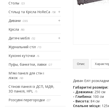
Столы
23
Стільці та Крісла HoReCa
58
Дивани
265
Крісла
80
Дитячі меблі
32
Журнальний стіл
13
Кухонні куточки
6
Опис
Характе
Пуфы, банкетки, лавки
27
М'які панелі для стін і
ліжок
60
Диван Еліт розкладн
Стінові панелі із ДСП, МДФ,
Габаритні розміри:
3D панелі, HPL
5
- Довжина:
250 см
- Глибина:
100 см
Розсувні перегородки
27
- Висота:
84 см
Спальне місце:
125х