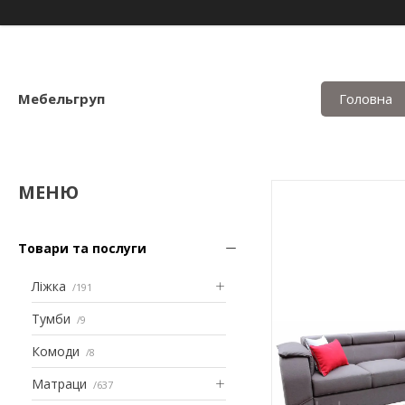
Мебельгруп
Головна
Товари та послуги
Ліжка
191
Тумби
9
Комоди
8
Матраци
637